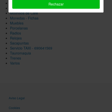
Mercados y Ferias
Rechazar
Militar
Molinillos de Café
Monedas - Fichas
Muebles
Porcelanas
Radios
Relojes
Sacapuntas
Servicio TAXI - 690641569
Tauromaquia
Trenes
Varios
Aviso Legal
Cookies