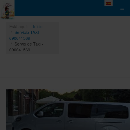
Seleccione su 
Está aquí:
Inicio
Servicio TAXI -
690641569
Servei de Taxi -
690641569