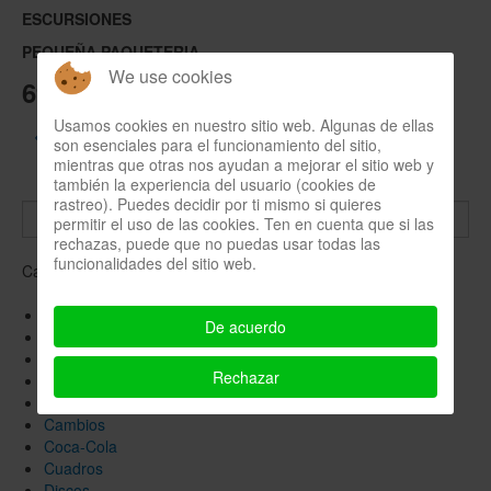
ESCURSIONES
PEQUEÑA PAQUETERIA
We use cookies
690641569
Usamos cookies en nuestro sitio web. Algunas de ellas
Back to: Servicio TAXI - 690641569
son esenciales para el funcionamiento del sitio,
mientras que otras nos ayudan a mejorar el sitio web y
también la experiencia del usuario (cookies de
rastreo). Puedes decidir por ti mismo si quieres
permitir el uso de las cookies. Ten en cuenta que si las
rechazas, puede que no puedas usar todas las
funcionalidades del sitio web.
Carro vacío
Album de Cromos
De acuerdo
Bomberos
Botellas
Rechazar
Botes
Cafeteras
Cambios
Coca-Cola
Cuadros
Discos