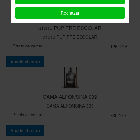
Rechazar
01513 PUPITRE ESCOLAR
01513 PUPITRE ESCOLAR
Precio de venta:
125,17 €
Cantidad:
Añadir al carro
CAMA ALFONSINA 639
CAMA ALFONSINA 639
Precio de venta:
730,17 €
Cantidad:
Añadir al carro