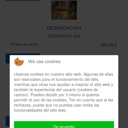
DESPACHO 534
DESPATCHO 534
Precio de venta:
365,08 €
Cantidad:
Añadir al carro
We use cookies
Usamos cookies en nuestro sitio web. Algunas de ellas
son esenciales para el funcionamiento del sitio,
mientras que otras nos ayudan a mejorar el sitio web y
también la experiencia del usuario (cookies de
00069 PUPITRE ESCOLAR
rastreo). Puedes decidir por ti mismo si quieres
00069 PUPITRE ESCOLAR
permitir el uso de las cookies. Ten en cuenta que si las
rechazas, puede que no puedas usar todas las
Precio de venta:
104,31 €
funcionalidades del sitio web.
Cantidad:
Añadir al carro
De acuerdo